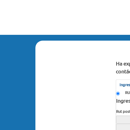
Ha exp
contác
Ingre
RU
Ingres
Rut pos